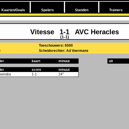
Kaarten/Goals
Spelers
Standen
Trainers
Vitesse
1-1
AVC Heracles
(1-1)
Toeschouwers: 6500
e
Scheidsrechter: Ad Voermans
ler
kaart
minuut
uit
ler
score
minuut
eenstra
1-1
24"