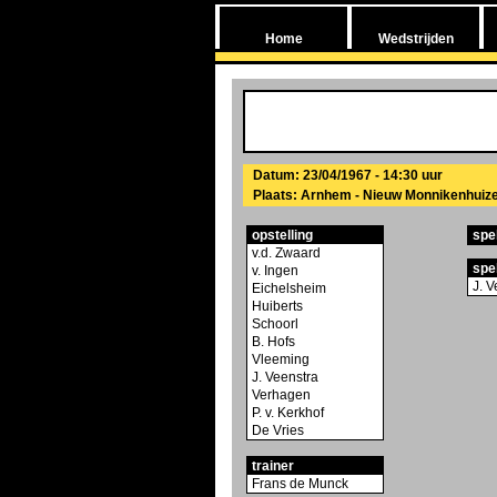
Home
Wedstrijden
Datum: 23/04/1967 - 14:30 uur
Plaats: Arnhem - Nieuw Monnikenhuiz
opstelling
spe
v.d. Zwaard
spe
v. Ingen
J. V
Eichelsheim
Huiberts
Schoorl
B. Hofs
Vleeming
J. Veenstra
Verhagen
P. v. Kerkhof
De Vries
trainer
Frans de Munck