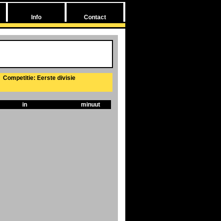
Info
Contact
Competitie: Eerste divisie
in
minuut