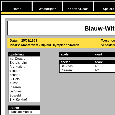
Home
Wedstrijden
Kaarten/Goals
Spelers
Blauw-Wit
Datum: 25/08/1968
Toeschou
Plaats: Amsterdam - Bijveld Olympisch Stadion
Scheidsre
opstelling
speler
kaart
v.d. Zwaard
speler
score
Eichelsheim
De Vries
1-1
P. v. Kerkhof
Cleeren
1-2
v. Ingen
Schoorl
B. Hofs
Kunst
Cleeren
De Vries
Bosveld
B. v. Kerkhof
trainer
Frans de Munck