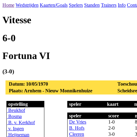
Home
Wedstrijden
Kaarten/Goals
Spelers
Standen
Trainers
Info
Cont
Vitesse
6-0
Fortuna VI
(3-0)
Datum: 10/05/1970
Toeschou
Plaats: Arnhem - Nieuw Monnikenhuize
Scheidsre
opstelling
speler
kaart
m
Beukhof
speler
score
Bosma
De Vries
1-0
B. v. Kerkhof
B. Hofs
2-0
v. Ingen
Cleeren
3-0
Heijneman