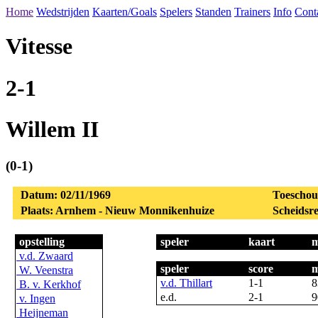
Home
Wedstrijden
Kaarten/Goals
Spelers
Standen
Trainers
Info
Cont
Vitesse
2-1
Willem II
(0-1)
Datum: 02/11/1969
Toeschou
Plaats: Arnhem - Nieuw Monnikenhuize
Scheidsre
opstelling
speler
kaart
m
v.d. Zwaard
speler
score
m
W. Veenstra
v.d. Thillart
1-1
8
B. v. Kerkhof
e.d.
2-1
9
v. Ingen
Heijneman