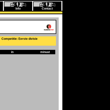
Info
Contact
Competitie: Eerste divisie
in
minuut