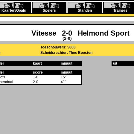
Kaarten/Goals
Spelers
Standen
Trainers
Vitesse
2-0
Helmond Sport
(2-0)
Toeschouwers: 5000
e
Scheidsrechter: Theo Boosten
ler
kaart
minuut
uit
ler
score
minuut
Hofs
1-0
15"
nendaal
2-0
41"