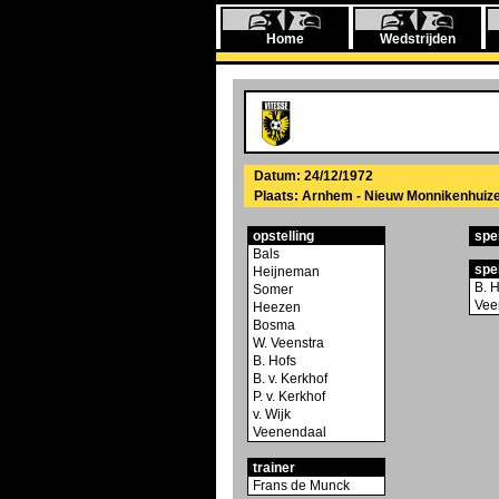
Home
Wedstrijden
Datum: 24/12/1972
Plaats: Arnhem - Nieuw Monnikenhuiz
opstelling
spe
Bals
spe
Heijneman
B. 
Somer
Vee
Heezen
Bosma
W. Veenstra
B. Hofs
B. v. Kerkhof
P. v. Kerkhof
v. Wijk
Veenendaal
trainer
Frans de Munck