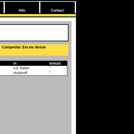
Info
Contact
Competitie: Eerste divisie
in
minuut
v.d. Palen
"
Hulshoff
"