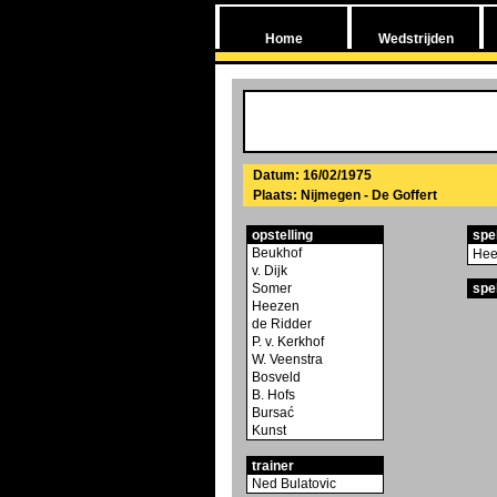
Home
Wedstrijden
Datum: 16/02/1975
Plaats: Nijmegen - De Goffert
opstelling
spe
Beukhof
Hee
v. Dijk
Somer
spe
Heezen
de Ridder
P. v. Kerkhof
W. Veenstra
Bosveld
B. Hofs
Bursać
Kunst
trainer
Ned Bulatovic