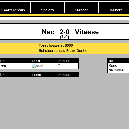
Kaarten/Goals
Spelers
Standen
Trainers
Nec
2-0
Vitesse
(1-0)
Toeschouwers: 8000
Scheidsrechter: Frans Derks
ler
kaart
minuut
uit
Kunst
zen
"
de Ridder
ler
score
minuut