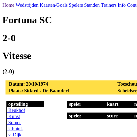
Home
Wedstrijden
Kaarten/Goals
Spelers
Standen
Trainers
Info
Cont
Fortuna SC
2-0
Vitesse
(2-0)
Datum: 20/10/1974
Toeschou
Plaats: Sittard - De Baandert
Scheidsre
opstelling
speler
kaart
m
Beukhof
speler
score
m
Kunst
Somer
Ubbink
v. Dijk