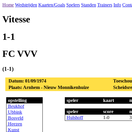
Home
Wedstrijden
Kaarten/Goals
Spelers
Standen
Trainers
Info
Cont
Vitesse
1-1
FC VVV
(1-1)
Datum: 01/09/1974
Toeschou
Plaats: Arnhem - Nieuw Monnikenhuize
Scheidsre
opstelling
speler
kaart
m
Beukhof
speler
score
m
Ubbink
Hulshoff
1-0
3
Bosveld
Heezen
Kunst