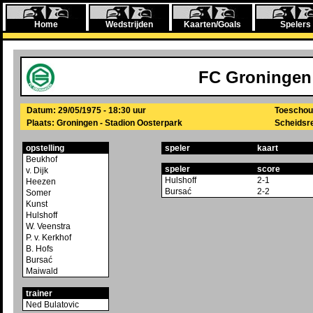
Home
Wedstrijden
Kaarten/Goals
Spelers
FC Groningen
Datum: 29/05/1975 - 18:30 uur
Toeschou
Plaats: Groningen - Stadion Oosterpark
Scheidsre
opstelling
speler
kaart
Beukhof
speler
score
v. Dijk
Hulshoff
2-1
Heezen
Bursać
2-2
Somer
Kunst
Hulshoff
W. Veenstra
P. v. Kerkhof
B. Hofs
Bursać
Maiwald
trainer
Ned Bulatovic