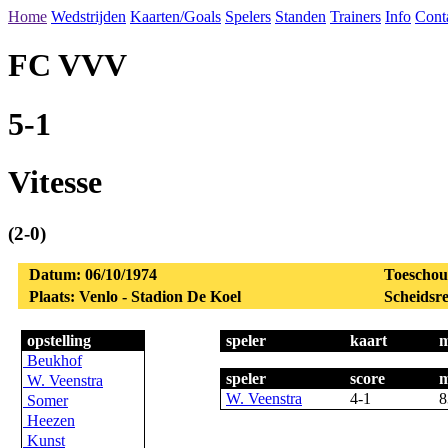
Home
Wedstrijden
Kaarten/Goals
Spelers
Standen
Trainers
Info
Cont
FC VVV
5-1
Vitesse
(2-0)
Datum: 06/10/1974
Toeschou
Plaats: Venlo - Stadion De Koel
Scheidsre
opstelling
speler
kaart
m
Beukhof
speler
score
m
W. Veenstra
W. Veenstra
4-1
8
Somer
Heezen
Kunst