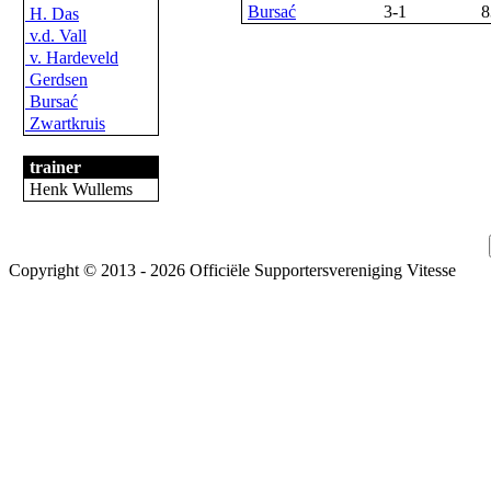
Bursać
3-1
8
H. Das
v.d. Vall
v. Hardeveld
Gerdsen
Bursać
Zwartkruis
trainer
Henk Wullems
Copyright © 2013 - 2026 Officiële Supportersvereniging Vitesse