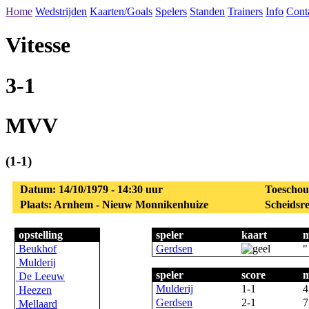
Home
Wedstrijden
Kaarten/Goals
Spelers
Standen
Trainers
Info
Cont
Vitesse
3-1
MVV
(1-1)
Datum: 14/10/1979 - 14:30 uur
Toeschou
Plaats: Arnhem - Nieuw Monnikenhuize
Scheidsre
opstelling
speler
kaart
m
Beukhof
Gerdsen
"
Mulderij
speler
score
m
De Leeuw
Mulderij
1-1
4
Heezen
Gerdsen
2-1
7
Mellaard