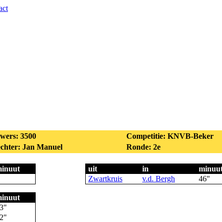
act
wers: 3500
Competitie: KNVB-Beker
chter: Jan Manuel
Ronde: 2e
inuut
uit
in
minuu
Zwartkruis
v.d. Bergh
46"
inuut
3"
2"