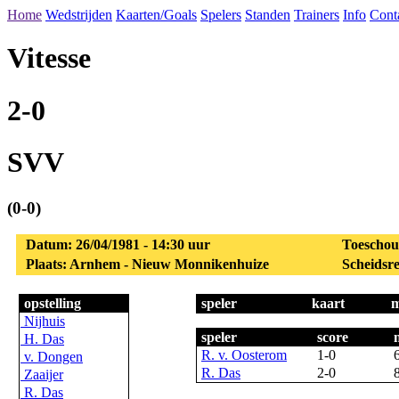
Home
Wedstrijden
Kaarten/Goals
Spelers
Standen
Trainers
Info
Cont
Vitesse
2-0
SVV
(0-0)
Datum: 26/04/1981 - 14:30 uur
Toeschou
Plaats: Arnhem - Nieuw Monnikenhuize
Scheidsre
opstelling
speler
kaart
m
Nijhuis
speler
score
H. Das
R. v. Oosterom
1-0
v. Dongen
R. Das
2-0
Zaaijer
R. Das