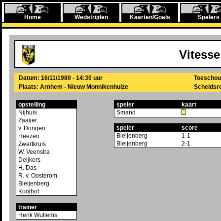
Home
Wedstrijden
Kaarten/Goals
Spelers
Vitesse
Datum: 16/11/1980 - 14:30 uur
Toeschou
Plaats: Arnhem - Nieuw Monnikenhuize
Scheidsre
opstelling
speler
kaart
Nijhuis
Smand
Zaaijer
speler
score
v. Dongen
Bleijenberg
1-1
Heezen
Bleijenberg
2-1
Zwartkruis
W. Veenstra
Deijkers
H. Das
R. v. Oosterom
Bleijenberg
Koolhof
trainer
Henk Wullems