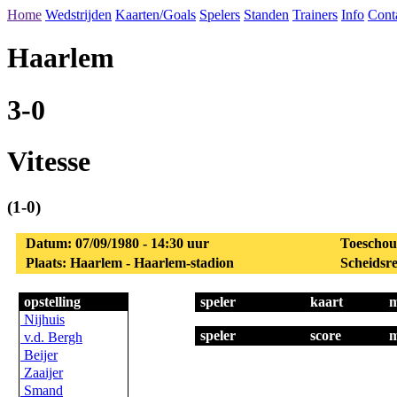
Home
Wedstrijden
Kaarten/Goals
Spelers
Standen
Trainers
Info
Cont
Haarlem
3-0
Vitesse
(1-0)
Datum: 07/09/1980 - 14:30 uur
Toeschou
Plaats: Haarlem - Haarlem-stadion
Scheidsre
opstelling
speler
kaart
m
Nijhuis
speler
score
m
v.d. Bergh
Beijer
Zaaijer
Smand