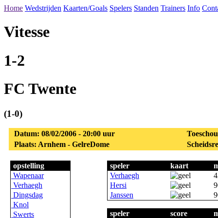
Home
Wedstrijden
Kaarten/Goals
Spelers
Standen
Trainers
Info
Cont
Vitesse
1-2
FC Twente
(1-0)
Datum: 08/02/2006 - 20:00 uur
Toeschou
Plaats: Arnhem - GelreDome
Scheidsre
opstelling
speler
kaart
m
Wapenaar
Verhaegh
4
Verhaegh
Hersi
9
Dingsdag
Janssen
9
Knol
speler
score
m
Swerts