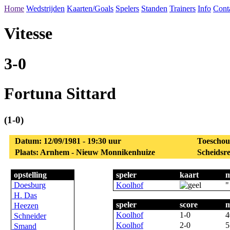
Home
Wedstrijden
Kaarten/Goals
Spelers
Standen
Trainers
Info
Cont
Vitesse
3-0
Fortuna Sittard
(1-0)
Datum: 12/09/1981 - 19:30 uur
Toeschou
Plaats: Arnhem - Nieuw Monnikenhuize
Scheidsre
opstelling
speler
kaart
m
Doesburg
Koolhof
"
H. Das
speler
score
m
Heezen
Koolhof
1-0
4
Schneider
Koolhof
2-0
5
Smand