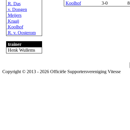
Koolhof
3-0
8
R. Das
v. Dongen
Meijers
Kraaij
Koolhof
R. v. Oosterom
trainer
Henk Wullems
Copyright © 2013 - 2026 Officiële Supportersvereniging Vitesse