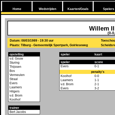
Home
Wedstrijden
Kaarten/Goals
Spelers
Willem II
(0-0
Datum: 08/03/1989 - 19:30 uur
Toeschou
Plaats: Tilburg - Gemeentelijk Sportpark, Goirleseweg
Scheidsre
opstelling
speler
kaart
v.d. Gouw
speler
score
Sturing
Evers
0-1
Thijssen
Bos
penalty's
Vermeulen
Koolhof
0-0
Straal
Laamers
1-1
Evers
v.d. Brom
2-1
Laamers
Evers
3-2
Hilgers
v.d. Brom
Koolhof
trainer
Bert Jacobs