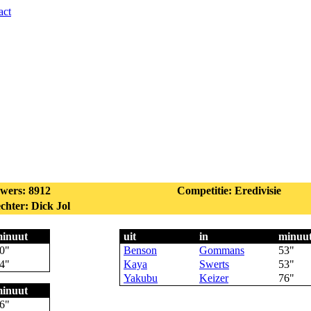
act
wers: 8912
Competitie: Eredivisie
chter: Dick Jol
inuut
uit
in
minuu
0"
Benson
Gommans
53"
4"
Kaya
Swerts
53"
Yakubu
Keizer
76"
inuut
6"