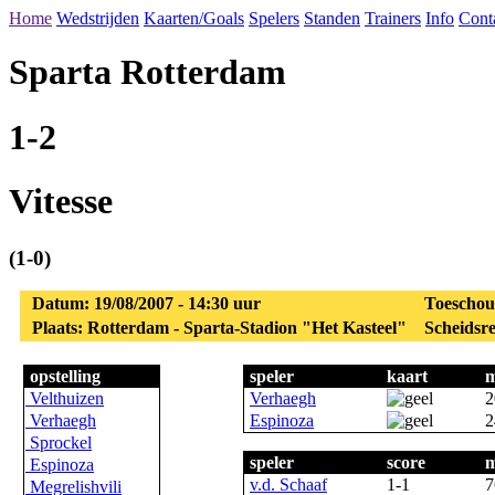
Home
Wedstrijden
Kaarten/Goals
Spelers
Standen
Trainers
Info
Cont
Sparta Rotterdam
1-2
Vitesse
(1-0)
Datum: 19/08/2007 - 14:30 uur
Toeschou
Plaats: Rotterdam - Sparta-Stadion "Het Kasteel"
Scheidsre
opstelling
speler
kaart
m
Velthuizen
Verhaegh
2
Verhaegh
Espinoza
2
Sprockel
speler
score
m
Espinoza
v.d. Schaaf
1-1
7
Megrelishvili