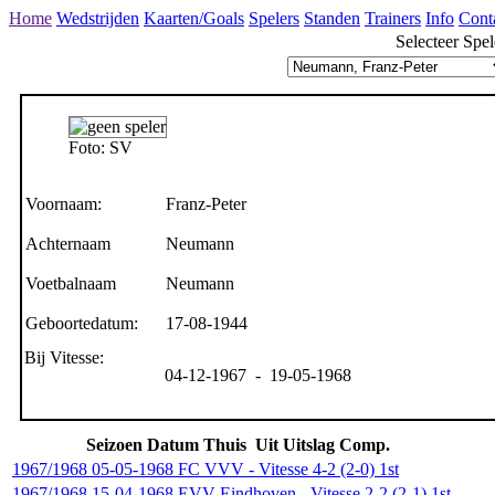
Home
Wedstrijden
Kaarten/Goals
Spelers
Standen
Trainers
Info
Cont
Selecteer Spel
Foto: SV
Voornaam:
Franz-Peter
Achternaam
Neumann
Voetbalnaam
Neumann
Geboortedatum:
17-08-1944
Bij Vitesse:
04-12-1967 - 19-05-1968
Seizoen
Datum
Thuis
Uit
Uitslag
Comp.
1967/1968
05-05-1968
FC VVV
-
Vitesse
4-2 (2-0)
1st
1967/1968
15-04-1968
EVV Eindhoven
-
Vitesse
2-2 (2-1)
1st