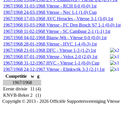
1967/1968
31-03-1968
Vitesse
-
RCH
0-0 (0-0)
1st
1967/1968
24-03-1968
Vitesse
-
Nec
1-1 (1-0)
Cup
1967/1968
17-03-1968
AVC Heracles
-
Vitesse
3-1 (3-0)
1st
1967/1968
03-03-1968
Vitesse
-
FC Den Bosch '67
1-1 (0-0)
1st
1967/1968
11-02-1968
Vitesse
-
SC Cambuur
2-1 (1-1)
1st
1967/1968
04-02-1968
Blauw-Wit
-
Vitesse
0-0 (0-0)
1st
1967/1968
28-01-1968
Vitesse
-
HVC
1-4 (0-3)
1st
1967/1968
21-01-1968
DFC
-
Vitesse
1-3 (1-2)
1st
1967/1968
07-01-1968
Vitesse
-
Velox
2-0 (2-0)
1st
1967/1968
31-12-1967
HVC
-
Vitesse
1-1 (0-0)
Cup
1967/1968
24-12-1967
Vitesse
-
Elinkwijk
3-3 (2-1)
1st
Competitie
w
g
1967/1968
Eerste divisie
11
(4)
KNVB-Beker
2
(1)
Copyright © 2013 - 2026 Officiële Supportersvereniging Vitesse