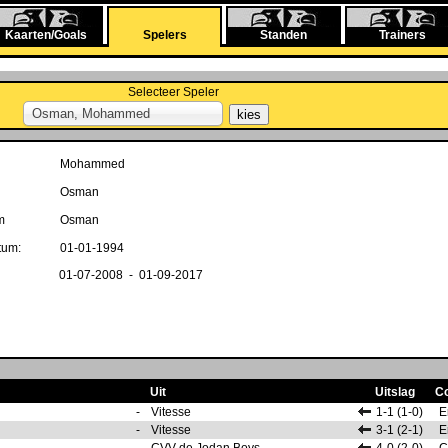
Kaarten/Goals
Spelers
Standen
Trainers
Selecteer Speler
Osman, Mohammed
Mohammed
Osman
m
Osman
tum:
01-01-1994
01-07-2008 - 01-09-2017
Uit
Uitslag
C
-
Vitesse
1-1 (1-0)
E
-
Vitesse
3-1 (2-1)
E