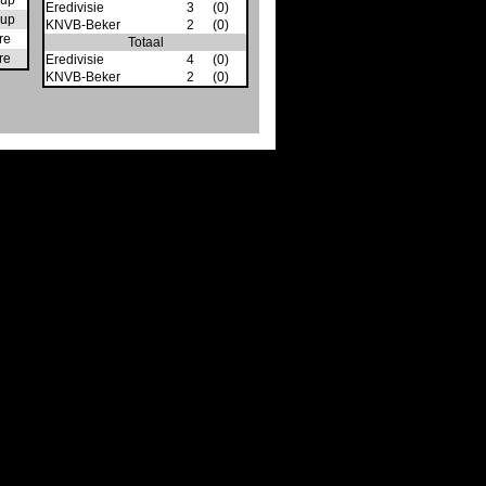
up
Eredivisie
3
(0)
up
KNVB-Beker
2
(0)
re
Totaal
re
Eredivisie
4
(0)
KNVB-Beker
2
(0)