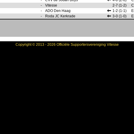
-
CVV de Jodan Boys
4-0 (2-0)
C
-
Vitesse
2-7 (1-2)
C
-
ADO Den Haag
1-2 (1-1)
E
-
Roda JC Kerkrade
3-0 (1-0)
E
Copyright © 2013 - 2026 Officiële Supportersvereniging Vitesse