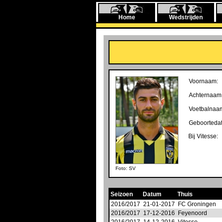
Home
Wedstrijden
Voornaam:
Achternaam
Voetbalnaa
Geboorteda
Bij Vitesse:
Foto: SV
Seizoen
Datum
Thuis
2016/2017
21-01-2017
FC Groningen
2016/2017
17-12-2016
Feyenoord