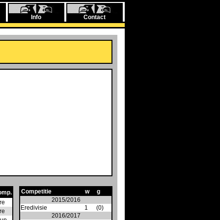
Info
Contact
Competitie
w
g
omp.
2015/2016
re
Eredivisie
1
(0)
re
2016/2017