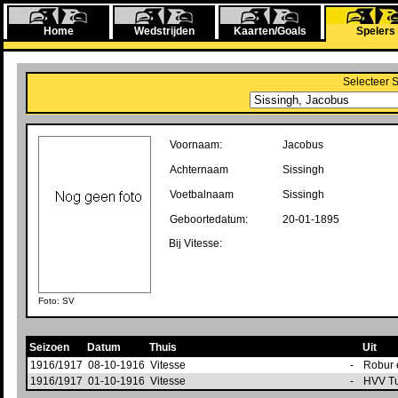
Home
Wedstrijden
Kaarten/Goals
Spelers
Selecteer 
Voornaam:
Jacobus
Achternaam
Sissingh
Voetbalnaam
Sissingh
Geboortedatum:
20-01-1895
Bij Vitesse:
Foto: SV
Seizoen
Datum
Thuis
Uit
1916/1917
08-10-1916
Vitesse
-
Robur 
1916/1917
01-10-1916
Vitesse
-
HVV T