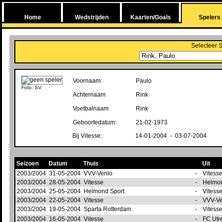
Home
Wedstrijden
Kaarten/Goals
Spelers
Selecteer 
Voornaam:
Paulo
Foto: SV
Achternaam
Rink
Voetbalnaam
Rink
Geboortedatum:
21-02-1973
Bij Vitesse:
14-01-2004 - 03-07-2004
Seizoen
Datum
Thuis
Uit
2003/2004
31-05-2004
VVV-Venlo
-
Vitess
2003/2004
28-05-2004
Vitesse
-
Helmo
2003/2004
25-05-2004
Helmond Sport
-
Vitess
2003/2004
22-05-2004
Vitesse
-
VVV-V
2003/2004
19-05-2004
Sparta Rotterdam
-
Vitess
2003/2004
16-05-2004
Vitesse
-
FC Utr