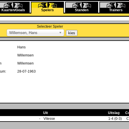
Kaarten/Goals
Spelers
Standen
Trainers
Selecteer Speler
Willemsen, Hans
Hans
Willemsen
m
Willemsen
tum:
28-07-1963
Uit
Uitslag
C
-
Vitesse
1-4 (0-3)
C