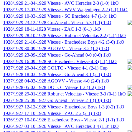
1928/1929
21-04-1929
Vitesse
-
AVC Heracles
2-3 (1-0)
1kO
1928/1929
17-03-1929
Vitesse
-
WVV Wageningen
2-2 (1-1)
1kO
1928/1929
10-03-1929
Vitesse
-
SC Enschede
4-7 (1-3)
1kO
1928/1929
23-12-1928
Go-Ahead
-
Vitesse
5-3 (1-1)
1kO
1928/1929
18-11-1928
Vitesse
-
ZAC
1-3 (0-1)
1kO
1928/1929
28-10-1928
Vitesse
-
Robur et Velocitas
2-2 (1-1)
1kO
1928/1929
21-10-1928
Vitesse
-
Enschedese Boys
4-2 (3-0)
1kO
1928/1929
30-09-1928
AGOVV
-
Vitesse
3-2 (1-2)
1kO
1928/1929
23-09-1928
Vitesse
-
Go-Ahead
0-0 (0-0)
1kO
1928/1929
16-09-1928
SC Enschede
-
Vitesse
4-3 (1-1)
1kO
1927/1928
29-04-1928
GOLTO
-
Vitesse
4-1 (2-1)
Cup
1927/1928
18-03-1928
Vitesse
-
Go-Ahead
3-1 (2-1)
1kO
1927/1928
04-03-1928
AGOVV
-
Vitesse
4-0 (2-0)
1kO
1927/1928
05-02-1928
DOTO
-
Vitesse
1-3 (1-2)
1kO
1927/1928
29-01-1928
Robur et Velocitas
-
Vitesse
3-3 (0-1)
1kO
1927/1928
25-09-1927
Go-Ahead
-
Vitesse
2-1 (1-0)
1kO
1926/1927
12-12-1926
Vitesse
-
Enschedese Boys
1-3 (0-2)
1kO
1926/1927
17-10-1926
Vitesse
-
ZAC
2-2 (2-1)
1kO
1926/1927
10-10-1926
Enschedese Boys
-
Vitesse
2-1 (1-1)
1kO
1926/1927
03-10-1926
Vitesse
-
AVC Heracles
3-4 (1-3)
1kO