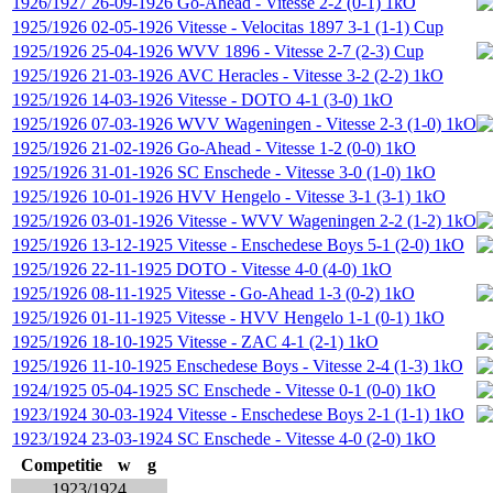
1926/1927
26-09-1926
Go-Ahead
-
Vitesse
2-2 (0-1)
1kO
1925/1926
02-05-1926
Vitesse
-
Velocitas 1897
3-1 (1-1)
Cup
1925/1926
25-04-1926
WVV 1896
-
Vitesse
2-7 (2-3)
Cup
1925/1926
21-03-1926
AVC Heracles
-
Vitesse
3-2 (2-2)
1kO
1925/1926
14-03-1926
Vitesse
-
DOTO
4-1 (3-0)
1kO
1925/1926
07-03-1926
WVV Wageningen
-
Vitesse
2-3 (1-0)
1kO
1925/1926
21-02-1926
Go-Ahead
-
Vitesse
1-2 (0-0)
1kO
1925/1926
31-01-1926
SC Enschede
-
Vitesse
3-0 (1-0)
1kO
1925/1926
10-01-1926
HVV Hengelo
-
Vitesse
3-1 (3-1)
1kO
1925/1926
03-01-1926
Vitesse
-
WVV Wageningen
2-2 (1-2)
1kO
1925/1926
13-12-1925
Vitesse
-
Enschedese Boys
5-1 (2-0)
1kO
1925/1926
22-11-1925
DOTO
-
Vitesse
4-0 (4-0)
1kO
1925/1926
08-11-1925
Vitesse
-
Go-Ahead
1-3 (0-2)
1kO
1925/1926
01-11-1925
Vitesse
-
HVV Hengelo
1-1 (0-1)
1kO
1925/1926
18-10-1925
Vitesse
-
ZAC
4-1 (2-1)
1kO
1925/1926
11-10-1925
Enschedese Boys
-
Vitesse
2-4 (1-3)
1kO
1924/1925
05-04-1925
SC Enschede
-
Vitesse
0-1 (0-0)
1kO
1923/1924
30-03-1924
Vitesse
-
Enschedese Boys
2-1 (1-1)
1kO
1923/1924
23-03-1924
SC Enschede
-
Vitesse
4-0 (2-0)
1kO
Competitie
w
g
1923/1924