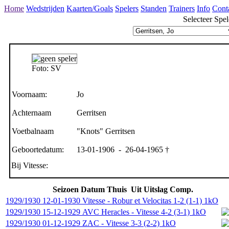
Home
Wedstrijden
Kaarten/Goals
Spelers
Standen
Trainers
Info
Cont
Selecteer Spel
Foto: SV
Voornaam:
Jo
Achternaam
Gerritsen
Voetbalnaam
"Knots" Gerritsen
Geboortedatum:
13-01-1906 - 26-04-1965 †
Bij Vitesse:
Seizoen
Datum
Thuis
Uit
Uitslag
Comp.
1929/1930
12-01-1930
Vitesse
-
Robur et Velocitas
1-2 (1-1)
1kO
1929/1930
15-12-1929
AVC Heracles
-
Vitesse
4-2 (3-1)
1kO
1929/1930
01-12-1929
ZAC
-
Vitesse
3-3 (2-2)
1kO