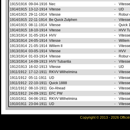
1915/1916
09-04-1916
Nec
-
Vitess
1914/1915
13-12-1914
Vitesse
-
UD
1914/1915
29-11-1914
Vitesse
-
Robur 
1914/1915
22-11-1914
Be Quick Zutphen
-
Vitess
1914/1915
08-11-1914
Vitesse
-
Quick 
1914/1915
18-10-1914
Vitesse
-
HVV T
1913/1914
31-05-1914
HVV
-
Vitess
1913/1914
24-05-1914
Vitesse
-
Willem 
1913/1914
21-05-1914
Willem II
-
Vitess
1913/1914
03-05-1914
Vitesse
-
HVV
1913/1914
01-03-1914
Vitesse
-
Robur 
1913/1914
14-09-1913
HVV Tubantia
-
Vitess
1912/1913
16-02-1913
Vitesse
-
UD
1911/1912
17-12-1911
RKVV Wilhelmina
-
Vitess
1911/1912
05-11-1911
UD
-
Vitess
1911/1912
22-10-1911
Quick 1888
-
Vitess
1911/1912
08-10-1911
Go-Ahead
-
Vitess
1911/1912
24-09-1911
EFC PW
-
Vitess
1910/1911
04-06-1911
RKVV Wilhelmina
-
Vitess
1910/1911
23-04-1911
UD
-
Vitess
Copyright © 2013 - 2026 Officië