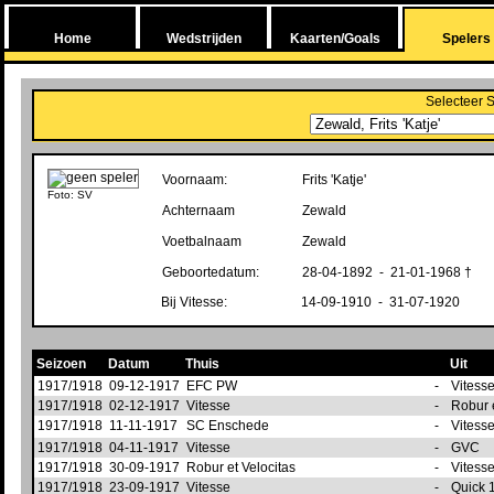
Home
Wedstrijden
Kaarten/Goals
Spelers
Selecteer 
Voornaam:
Frits 'Katje'
Foto: SV
Achternaam
Zewald
Voetbalnaam
Zewald
Geboortedatum:
28-04-1892 - 21-01-1968 †
Bij Vitesse:
14-09-1910 - 31-07-1920
Seizoen
Datum
Thuis
Uit
1917/1918
09-12-1917
EFC PW
-
Vitess
1917/1918
02-12-1917
Vitesse
-
Robur 
1917/1918
11-11-1917
SC Enschede
-
Vitess
1917/1918
04-11-1917
Vitesse
-
GVC
1917/1918
30-09-1917
Robur et Velocitas
-
Vitess
1917/1918
23-09-1917
Vitesse
-
Quick 