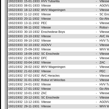
1932/1933
15-01-1933
HVV Tubantia
-
Vitess
1932/1933
08-01-1933
Vitesse
-
AGOV
1932/1933
18-12-1932
WVV Wageningen
-
Vitess
1932/1933
11-12-1932
Vitesse
-
SC En
1932/1933
20-11-1932
Vitesse
-
Go-Ah
1932/1933
13-11-1932
PEC
-
Vitess
1932/1933
06-11-1932
Vitesse
-
Robur 
1932/1933
30-10-1932
Enschedese Boys
-
Vitess
1932/1933
23-10-1932
Vitesse
-
AVC H
1932/1933
09-10-1932
Vitesse
-
HVV T
1932/1933
02-10-1932
AGOVV
-
Vitess
1932/1933
25-09-1932
Vitesse
-
WVV W
1932/1933
18-09-1932
SC Enschede
-
Vitess
1931/1932
22-05-1932
DFC
-
Vitess
1931/1932
03-04-1932
Vitesse
-
ZAC
1931/1932
28-02-1932
WVV Wageningen
-
Vitess
1931/1932
21-02-1932
Vitesse
-
PEC
1931/1932
07-02-1932
AVC Heracles
-
Vitess
1931/1932
31-01-1932
Robur et Velocitas
-
Vitess
1931/1932
24-01-1932
Vitesse
-
HVV T
1931/1932
17-01-1932
Vitesse
-
Go-Ah
1931/1932
10-01-1932
ZAC
-
Vitess
1931/1932
20-12-1931
SC Enschede
-
Vitess
1931/1932
13-12-1931
Vitesse
-
AGOV
1931/1932
29-11-1931
Vitesse
-
WVV W