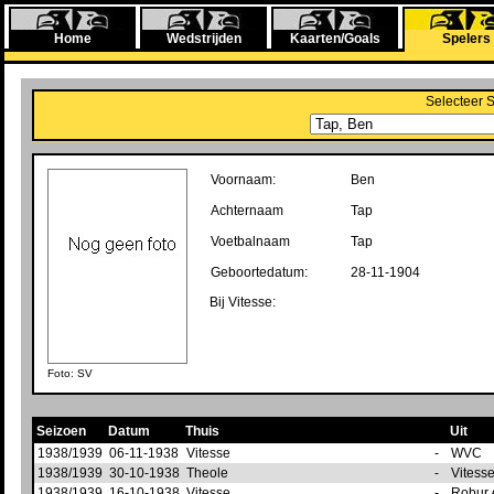
Home
Wedstrijden
Kaarten/Goals
Spelers
Selecteer 
Voornaam:
Ben
Achternaam
Tap
Voetbalnaam
Tap
Geboortedatum:
28-11-1904
Bij Vitesse:
Foto: SV
Seizoen
Datum
Thuis
Uit
1938/1939
06-11-1938
Vitesse
-
WVC
1938/1939
30-10-1938
Theole
-
Vitess
1938/1939
16-10-1938
Vitesse
-
Robur 