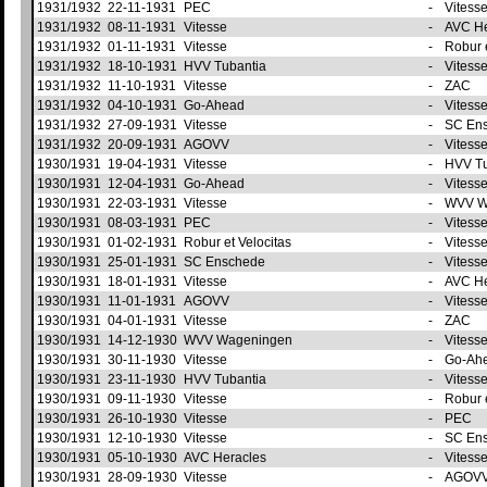
1931/1932
22-11-1931
PEC
-
Vitess
1931/1932
08-11-1931
Vitesse
-
AVC H
1931/1932
01-11-1931
Vitesse
-
Robur 
1931/1932
18-10-1931
HVV Tubantia
-
Vitess
1931/1932
11-10-1931
Vitesse
-
ZAC
1931/1932
04-10-1931
Go-Ahead
-
Vitess
1931/1932
27-09-1931
Vitesse
-
SC En
1931/1932
20-09-1931
AGOVV
-
Vitess
1930/1931
19-04-1931
Vitesse
-
HVV T
1930/1931
12-04-1931
Go-Ahead
-
Vitess
1930/1931
22-03-1931
Vitesse
-
WVV W
1930/1931
08-03-1931
PEC
-
Vitess
1930/1931
01-02-1931
Robur et Velocitas
-
Vitess
1930/1931
25-01-1931
SC Enschede
-
Vitess
1930/1931
18-01-1931
Vitesse
-
AVC H
1930/1931
11-01-1931
AGOVV
-
Vitess
1930/1931
04-01-1931
Vitesse
-
ZAC
1930/1931
14-12-1930
WVV Wageningen
-
Vitess
1930/1931
30-11-1930
Vitesse
-
Go-Ah
1930/1931
23-11-1930
HVV Tubantia
-
Vitess
1930/1931
09-11-1930
Vitesse
-
Robur 
1930/1931
26-10-1930
Vitesse
-
PEC
1930/1931
12-10-1930
Vitesse
-
SC En
1930/1931
05-10-1930
AVC Heracles
-
Vitess
1930/1931
28-09-1930
Vitesse
-
AGOV