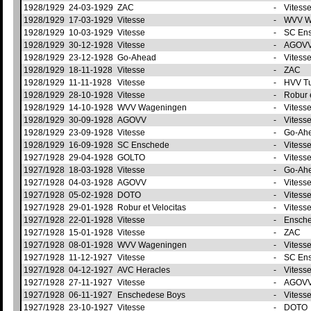
1928/1929
24-03-1929
ZAC
-
Vitess
1928/1929
17-03-1929
Vitesse
-
WVV W
1928/1929
10-03-1929
Vitesse
-
SC En
1928/1929
30-12-1928
Vitesse
-
AGOV
1928/1929
23-12-1928
Go-Ahead
-
Vitess
1928/1929
18-11-1928
Vitesse
-
ZAC
1928/1929
11-11-1928
Vitesse
-
HVV T
1928/1929
28-10-1928
Vitesse
-
Robur 
1928/1929
14-10-1928
WVV Wageningen
-
Vitess
1928/1929
30-09-1928
AGOVV
-
Vitess
1928/1929
23-09-1928
Vitesse
-
Go-Ah
1928/1929
16-09-1928
SC Enschede
-
Vitess
1927/1928
29-04-1928
GOLTO
-
Vitess
1927/1928
18-03-1928
Vitesse
-
Go-Ah
1927/1928
04-03-1928
AGOVV
-
Vitess
1927/1928
05-02-1928
DOTO
-
Vitess
1927/1928
29-01-1928
Robur et Velocitas
-
Vitess
1927/1928
22-01-1928
Vitesse
-
Ensch
1927/1928
15-01-1928
Vitesse
-
ZAC
1927/1928
08-01-1928
WVV Wageningen
-
Vitess
1927/1928
11-12-1927
Vitesse
-
SC En
1927/1928
04-12-1927
AVC Heracles
-
Vitess
1927/1928
27-11-1927
Vitesse
-
AGOV
1927/1928
06-11-1927
Enschedese Boys
-
Vitess
1927/1928
23-10-1927
Vitesse
-
DOTO