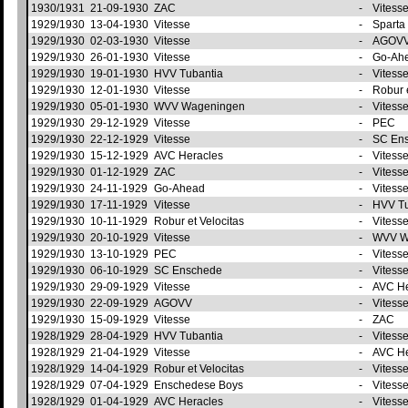
1930/1931
21-09-1930
ZAC
-
Vitess
1929/1930
13-04-1930
Vitesse
-
Sparta
1929/1930
02-03-1930
Vitesse
-
AGOV
1929/1930
26-01-1930
Vitesse
-
Go-Ah
1929/1930
19-01-1930
HVV Tubantia
-
Vitess
1929/1930
12-01-1930
Vitesse
-
Robur 
1929/1930
05-01-1930
WVV Wageningen
-
Vitess
1929/1930
29-12-1929
Vitesse
-
PEC
1929/1930
22-12-1929
Vitesse
-
SC En
1929/1930
15-12-1929
AVC Heracles
-
Vitess
1929/1930
01-12-1929
ZAC
-
Vitess
1929/1930
24-11-1929
Go-Ahead
-
Vitess
1929/1930
17-11-1929
Vitesse
-
HVV T
1929/1930
10-11-1929
Robur et Velocitas
-
Vitess
1929/1930
20-10-1929
Vitesse
-
WVV W
1929/1930
13-10-1929
PEC
-
Vitess
1929/1930
06-10-1929
SC Enschede
-
Vitess
1929/1930
29-09-1929
Vitesse
-
AVC H
1929/1930
22-09-1929
AGOVV
-
Vitess
1929/1930
15-09-1929
Vitesse
-
ZAC
1928/1929
28-04-1929
HVV Tubantia
-
Vitess
1928/1929
21-04-1929
Vitesse
-
AVC H
1928/1929
14-04-1929
Robur et Velocitas
-
Vitess
1928/1929
07-04-1929
Enschedese Boys
-
Vitess
1928/1929
01-04-1929
AVC Heracles
-
Vitess