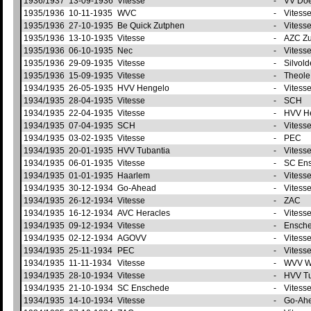
1936/1937
13-09-1936
Vitesse
-
VV Do
1935/1936
10-11-1935
WVC
-
Vitess
1935/1936
27-10-1935
Be Quick Zutphen
-
Vitess
1935/1936
13-10-1935
Vitesse
-
AZC Z
1935/1936
06-10-1935
Nec
-
Vitess
1935/1936
29-09-1935
Vitesse
-
Silvol
1935/1936
15-09-1935
Vitesse
-
Theol
1934/1935
26-05-1935
HVV Hengelo
-
Vitess
1934/1935
28-04-1935
Vitesse
-
SCH
1934/1935
22-04-1935
Vitesse
-
HVV H
1934/1935
07-04-1935
SCH
-
Vitess
1934/1935
03-02-1935
Vitesse
-
PEC
1934/1935
20-01-1935
HVV Tubantia
-
Vitess
1934/1935
06-01-1935
Vitesse
-
SC En
1934/1935
01-01-1935
Haarlem
-
Vitess
1934/1935
30-12-1934
Go-Ahead
-
Vitess
1934/1935
26-12-1934
Vitesse
-
ZAC
1934/1935
16-12-1934
AVC Heracles
-
Vitess
1934/1935
09-12-1934
Vitesse
-
Ensch
1934/1935
02-12-1934
AGOVV
-
Vitess
1934/1935
25-11-1934
PEC
-
Vitess
1934/1935
11-11-1934
Vitesse
-
WVV W
1934/1935
28-10-1934
Vitesse
-
HVV T
1934/1935
21-10-1934
SC Enschede
-
Vitess
1934/1935
14-10-1934
Vitesse
-
Go-Ah