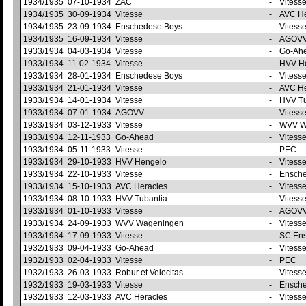
1934/1935
07-10-1934
ZAC
-
Vitess
1934/1935
30-09-1934
Vitesse
-
AVC H
1934/1935
23-09-1934
Enschedese Boys
-
Vitess
1934/1935
16-09-1934
Vitesse
-
AGOV
1933/1934
04-03-1934
Vitesse
-
Go-Ah
1933/1934
11-02-1934
Vitesse
-
HVV H
1933/1934
28-01-1934
Enschedese Boys
-
Vitess
1933/1934
21-01-1934
Vitesse
-
AVC H
1933/1934
14-01-1934
Vitesse
-
HVV T
1933/1934
07-01-1934
AGOVV
-
Vitess
1933/1934
03-12-1933
Vitesse
-
WVV W
1933/1934
12-11-1933
Go-Ahead
-
Vitess
1933/1934
05-11-1933
Vitesse
-
PEC
1933/1934
29-10-1933
HVV Hengelo
-
Vitess
1933/1934
22-10-1933
Vitesse
-
Ensch
1933/1934
15-10-1933
AVC Heracles
-
Vitess
1933/1934
08-10-1933
HVV Tubantia
-
Vitess
1933/1934
01-10-1933
Vitesse
-
AGOV
1933/1934
24-09-1933
WVV Wageningen
-
Vitess
1933/1934
17-09-1933
Vitesse
-
SC En
1932/1933
09-04-1933
Go-Ahead
-
Vitess
1932/1933
02-04-1933
Vitesse
-
PEC
1932/1933
26-03-1933
Robur et Velocitas
-
Vitess
1932/1933
19-03-1933
Vitesse
-
Ensch
1932/1933
12-03-1933
AVC Heracles
-
Vitess