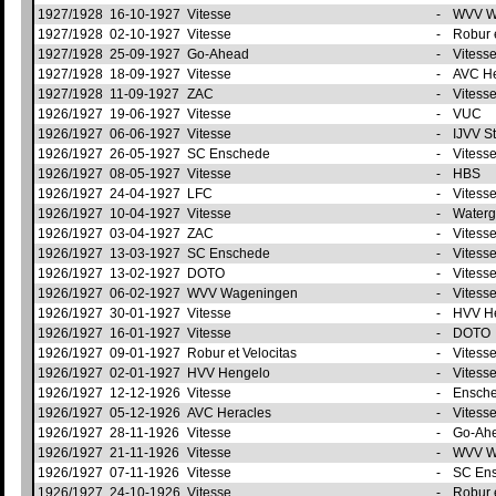
1927/1928
16-10-1927
Vitesse
-
WVV W
1927/1928
02-10-1927
Vitesse
-
Robur 
1927/1928
25-09-1927
Go-Ahead
-
Vitess
1927/1928
18-09-1927
Vitesse
-
AVC H
1927/1928
11-09-1927
ZAC
-
Vitess
1926/1927
19-06-1927
Vitesse
-
VUC
1926/1927
06-06-1927
Vitesse
-
IJVV S
1926/1927
26-05-1927
SC Enschede
-
Vitess
1926/1927
08-05-1927
Vitesse
-
HBS
1926/1927
24-04-1927
LFC
-
Vitess
1926/1927
10-04-1927
Vitesse
-
Waterg
1926/1927
03-04-1927
ZAC
-
Vitess
1926/1927
13-03-1927
SC Enschede
-
Vitess
1926/1927
13-02-1927
DOTO
-
Vitess
1926/1927
06-02-1927
WVV Wageningen
-
Vitess
1926/1927
30-01-1927
Vitesse
-
HVV H
1926/1927
16-01-1927
Vitesse
-
DOTO
1926/1927
09-01-1927
Robur et Velocitas
-
Vitess
1926/1927
02-01-1927
HVV Hengelo
-
Vitess
1926/1927
12-12-1926
Vitesse
-
Ensch
1926/1927
05-12-1926
AVC Heracles
-
Vitess
1926/1927
28-11-1926
Vitesse
-
Go-Ah
1926/1927
21-11-1926
Vitesse
-
WVV W
1926/1927
07-11-1926
Vitesse
-
SC En
1926/1927
24-10-1926
Vitesse
-
Robur 