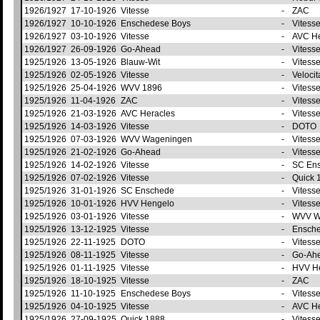
1926/1927
17-10-1926
Vitesse
-
ZAC
1926/1927
10-10-1926
Enschedese Boys
-
Vitess
1926/1927
03-10-1926
Vitesse
-
AVC H
1926/1927
26-09-1926
Go-Ahead
-
Vitess
1925/1926
13-05-1926
Blauw-Wit
-
Vitess
1925/1926
02-05-1926
Vitesse
-
Veloci
1925/1926
25-04-1926
WVV 1896
-
Vitess
1925/1926
11-04-1926
ZAC
-
Vitess
1925/1926
21-03-1926
AVC Heracles
-
Vitess
1925/1926
14-03-1926
Vitesse
-
DOTO
1925/1926
07-03-1926
WVV Wageningen
-
Vitess
1925/1926
21-02-1926
Go-Ahead
-
Vitess
1925/1926
14-02-1926
Vitesse
-
SC En
1925/1926
07-02-1926
Vitesse
-
Quick 
1925/1926
31-01-1926
SC Enschede
-
Vitess
1925/1926
10-01-1926
HVV Hengelo
-
Vitess
1925/1926
03-01-1926
Vitesse
-
WVV W
1925/1926
13-12-1925
Vitesse
-
Ensch
1925/1926
22-11-1925
DOTO
-
Vitess
1925/1926
08-11-1925
Vitesse
-
Go-Ah
1925/1926
01-11-1925
Vitesse
-
HVV H
1925/1926
18-10-1925
Vitesse
-
ZAC
1925/1926
11-10-1925
Enschedese Boys
-
Vitess
1925/1926
04-10-1925
Vitesse
-
AVC H
1925/1926
27-09-1925
Quick 1888
-
Vitess