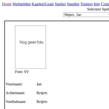
Home
Wedstrijden
Kaarten/Goals
Spelers
Standen
Trainers
Info
Cont
Selecteer Spel
Foto: SV
Voornaam:
Jan
Achternaam
Reijers
Voetbalnaam
Reijers