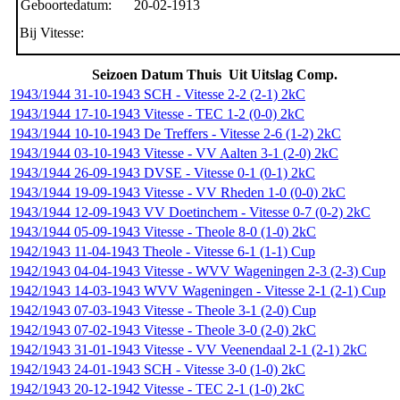
Geboortedatum:
20-02-1913
Bij Vitesse:
Seizoen
Datum
Thuis
Uit
Uitslag
Comp.
1943/1944
31-10-1943
SCH
-
Vitesse
2-2 (2-1)
2kC
1943/1944
17-10-1943
Vitesse
-
TEC
1-2 (0-0)
2kC
1943/1944
10-10-1943
De Treffers
-
Vitesse
2-6 (1-2)
2kC
1943/1944
03-10-1943
Vitesse
-
VV Aalten
3-1 (2-0)
2kC
1943/1944
26-09-1943
DVSE
-
Vitesse
0-1 (0-1)
2kC
1943/1944
19-09-1943
Vitesse
-
VV Rheden
1-0 (0-0)
2kC
1943/1944
12-09-1943
VV Doetinchem
-
Vitesse
0-7 (0-2)
2kC
1943/1944
05-09-1943
Vitesse
-
Theole
8-0 (1-0)
2kC
1942/1943
11-04-1943
Theole
-
Vitesse
6-1 (1-1)
Cup
1942/1943
04-04-1943
Vitesse
-
WVV Wageningen
2-3 (2-3)
Cup
1942/1943
14-03-1943
WVV Wageningen
-
Vitesse
2-1 (2-1)
Cup
1942/1943
07-03-1943
Vitesse
-
Theole
3-1 (2-0)
Cup
1942/1943
07-02-1943
Vitesse
-
Theole
3-0 (2-0)
2kC
1942/1943
31-01-1943
Vitesse
-
VV Veenendaal
2-1 (2-1)
2kC
1942/1943
24-01-1943
SCH
-
Vitesse
3-0 (1-0)
2kC
1942/1943
20-12-1942
Vitesse
-
TEC
2-1 (1-0)
2kC