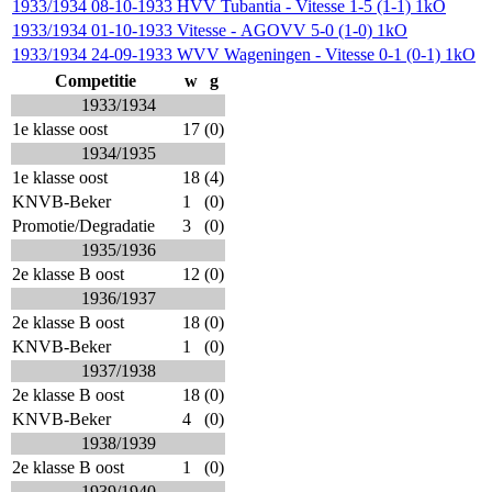
1933/1934
08-10-1933
HVV Tubantia
-
Vitesse
1-5 (1-1)
1kO
1933/1934
01-10-1933
Vitesse
-
AGOVV
5-0 (1-0)
1kO
1933/1934
24-09-1933
WVV Wageningen
-
Vitesse
0-1 (0-1)
1kO
Competitie
w
g
1933/1934
1e klasse oost
17
(0)
1934/1935
1e klasse oost
18
(4)
KNVB-Beker
1
(0)
Promotie/Degradatie
3
(0)
1935/1936
2e klasse B oost
12
(0)
1936/1937
2e klasse B oost
18
(0)
KNVB-Beker
1
(0)
1937/1938
2e klasse B oost
18
(0)
KNVB-Beker
4
(0)
1938/1939
2e klasse B oost
1
(0)
1939/1940