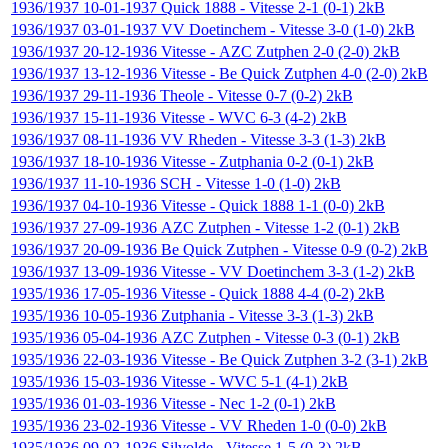
1936/1937
10-01-1937
Quick 1888
-
Vitesse
2-1 (0-1)
2kB
1936/1937
03-01-1937
VV Doetinchem
-
Vitesse
3-0 (1-0)
2kB
1936/1937
20-12-1936
Vitesse
-
AZC Zutphen
2-0 (2-0)
2kB
1936/1937
13-12-1936
Vitesse
-
Be Quick Zutphen
4-0 (2-0)
2kB
1936/1937
29-11-1936
Theole
-
Vitesse
0-7 (0-2)
2kB
1936/1937
15-11-1936
Vitesse
-
WVC
6-3 (4-2)
2kB
1936/1937
08-11-1936
VV Rheden
-
Vitesse
3-3 (1-3)
2kB
1936/1937
18-10-1936
Vitesse
-
Zutphania
0-2 (0-1)
2kB
1936/1937
11-10-1936
SCH
-
Vitesse
1-0 (1-0)
2kB
1936/1937
04-10-1936
Vitesse
-
Quick 1888
1-1 (0-0)
2kB
1936/1937
27-09-1936
AZC Zutphen
-
Vitesse
1-2 (0-1)
2kB
1936/1937
20-09-1936
Be Quick Zutphen
-
Vitesse
0-9 (0-2)
2kB
1936/1937
13-09-1936
Vitesse
-
VV Doetinchem
3-3 (1-2)
2kB
1935/1936
17-05-1936
Vitesse
-
Quick 1888
4-4 (0-2)
2kB
1935/1936
10-05-1936
Zutphania
-
Vitesse
3-3 (1-3)
2kB
1935/1936
05-04-1936
AZC Zutphen
-
Vitesse
0-3 (0-1)
2kB
1935/1936
22-03-1936
Vitesse
-
Be Quick Zutphen
3-2 (3-1)
2kB
1935/1936
15-03-1936
Vitesse
-
WVC
5-1 (4-1)
2kB
1935/1936
01-03-1936
Vitesse
-
Nec
1-2 (0-1)
2kB
1935/1936
23-02-1936
Vitesse
-
VV Rheden
1-0 (0-0)
2kB
1935/1936
09-02-1936
Silvolde
-
Vitesse
1-5 (0-3)
2kB