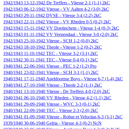
1942/1943
13-12-1942
De Treffers
-
Vitesse
2-1 (1-1)
2kC
1942/1943
06-12-1942
Vitesse
-
VV Aalten
4-2 (3-0)
2kC
1942/1943
29-11-1942
DVSE
-
Vitesse
3-4 (2-2)
2kC
1942/1943
22-11-1942
Vitesse
-
VV Rheden
0-5 (0-2)
2kC
1942/1943
15-11-1942
VV Doetinchem
-
Vitesse
1-4 (0-3)
2kC
1942/1943
01-11-1942
VV Veenendaal
-
Vitesse
3-0 (2-0)
2kC
1942/1943
25-10-1942
Vitesse
-
SCH
1-2 (0-0)
2kC
1942/1943
18-10-1942
Theole
-
Vitesse
1-2 (0-2)
2kC
1942/1943
11-10-1942
TEC
-
Vitesse
3-2 (3-1)
2kC
1941/1942
30-11-1941
TEC
-
Vitesse
0-4 (0-1)
2kC
1940/1941
22-06-1941
Vitesse
-
PEC
1-2 (1-2)
Pro
1940/1941
23-02-1941
Vitesse
-
SCH
3-1 (1-1)
2kC
1940/1941
17-11-1940
Apeldoornse Boys
-
Vitesse
6-7 (1-4)
2kC
1940/1941
27-10-1940
Vitesse
-
Theole
2-2 (1-1)
2kC
1940/1941
13-10-1940
Vitesse
-
De Treffers
4-0 (2-0)
2kC
1940/1941
06-10-1940
VV Rheden
-
Vitesse
4-2 (1-1)
2kC
1940/1941
29-09-1940
Vitesse
-
WVC
3-3 (0-1)
2kC
1940/1941
22-09-1940
TEC
-
Vitesse
2-3 (2-0)
2kC
1940/1941
01-09-1940
Vitesse
-
Robur et Velocitas
6-3 (3-1)
2kC
1939/1940
30-06-1940
Gelria
-
Vitesse
4-3 (0-2)
NcN