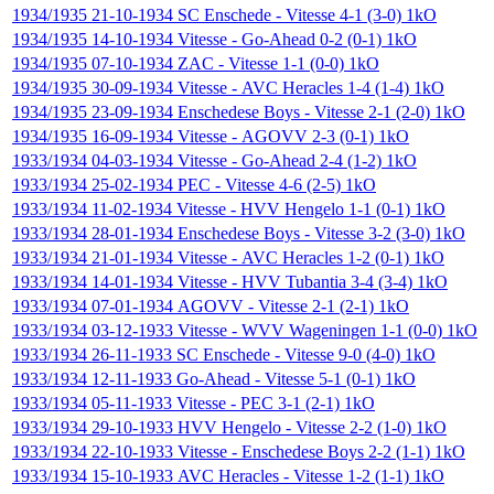
1934/1935
21-10-1934
SC Enschede
-
Vitesse
4-1 (3-0)
1kO
1934/1935
14-10-1934
Vitesse
-
Go-Ahead
0-2 (0-1)
1kO
1934/1935
07-10-1934
ZAC
-
Vitesse
1-1 (0-0)
1kO
1934/1935
30-09-1934
Vitesse
-
AVC Heracles
1-4 (1-4)
1kO
1934/1935
23-09-1934
Enschedese Boys
-
Vitesse
2-1 (2-0)
1kO
1934/1935
16-09-1934
Vitesse
-
AGOVV
2-3 (0-1)
1kO
1933/1934
04-03-1934
Vitesse
-
Go-Ahead
2-4 (1-2)
1kO
1933/1934
25-02-1934
PEC
-
Vitesse
4-6 (2-5)
1kO
1933/1934
11-02-1934
Vitesse
-
HVV Hengelo
1-1 (0-1)
1kO
1933/1934
28-01-1934
Enschedese Boys
-
Vitesse
3-2 (3-0)
1kO
1933/1934
21-01-1934
Vitesse
-
AVC Heracles
1-2 (0-1)
1kO
1933/1934
14-01-1934
Vitesse
-
HVV Tubantia
3-4 (3-4)
1kO
1933/1934
07-01-1934
AGOVV
-
Vitesse
2-1 (2-1)
1kO
1933/1934
03-12-1933
Vitesse
-
WVV Wageningen
1-1 (0-0)
1kO
1933/1934
26-11-1933
SC Enschede
-
Vitesse
9-0 (4-0)
1kO
1933/1934
12-11-1933
Go-Ahead
-
Vitesse
5-1 (0-1)
1kO
1933/1934
05-11-1933
Vitesse
-
PEC
3-1 (2-1)
1kO
1933/1934
29-10-1933
HVV Hengelo
-
Vitesse
2-2 (1-0)
1kO
1933/1934
22-10-1933
Vitesse
-
Enschedese Boys
2-2 (1-1)
1kO
1933/1934
15-10-1933
AVC Heracles
-
Vitesse
1-2 (1-1)
1kO