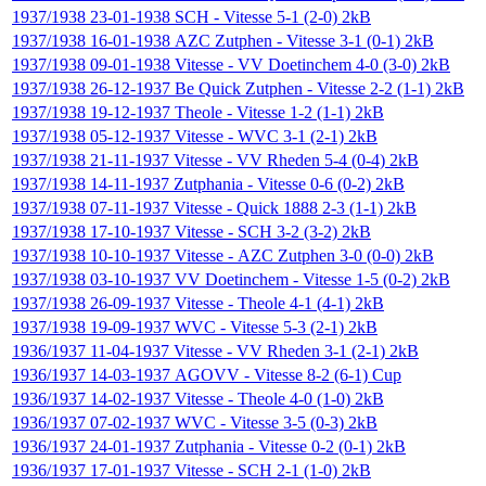
1937/1938
23-01-1938
SCH
-
Vitesse
5-1 (2-0)
2kB
1937/1938
16-01-1938
AZC Zutphen
-
Vitesse
3-1 (0-1)
2kB
1937/1938
09-01-1938
Vitesse
-
VV Doetinchem
4-0 (3-0)
2kB
1937/1938
26-12-1937
Be Quick Zutphen
-
Vitesse
2-2 (1-1)
2kB
1937/1938
19-12-1937
Theole
-
Vitesse
1-2 (1-1)
2kB
1937/1938
05-12-1937
Vitesse
-
WVC
3-1 (2-1)
2kB
1937/1938
21-11-1937
Vitesse
-
VV Rheden
5-4 (0-4)
2kB
1937/1938
14-11-1937
Zutphania
-
Vitesse
0-6 (0-2)
2kB
1937/1938
07-11-1937
Vitesse
-
Quick 1888
2-3 (1-1)
2kB
1937/1938
17-10-1937
Vitesse
-
SCH
3-2 (3-2)
2kB
1937/1938
10-10-1937
Vitesse
-
AZC Zutphen
3-0 (0-0)
2kB
1937/1938
03-10-1937
VV Doetinchem
-
Vitesse
1-5 (0-2)
2kB
1937/1938
26-09-1937
Vitesse
-
Theole
4-1 (4-1)
2kB
1937/1938
19-09-1937
WVC
-
Vitesse
5-3 (2-1)
2kB
1936/1937
11-04-1937
Vitesse
-
VV Rheden
3-1 (2-1)
2kB
1936/1937
14-03-1937
AGOVV
-
Vitesse
8-2 (6-1)
Cup
1936/1937
14-02-1937
Vitesse
-
Theole
4-0 (1-0)
2kB
1936/1937
07-02-1937
WVC
-
Vitesse
3-5 (0-3)
2kB
1936/1937
24-01-1937
Zutphania
-
Vitesse
0-2 (0-1)
2kB
1936/1937
17-01-1937
Vitesse
-
SCH
2-1 (1-0)
2kB