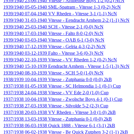
1939/1940
23-06-1940
Vitesse
-
Arnhemse Boys
1-2 (0-2)
NcN
1939/1940
05-05-1940
SML-Spatram
-
Vitesse
1-3 (0-2)
NcN
1939/1940
07-04-1940
VV Rheden
-
Vitesse
3-1 (1-1)
NcN
1939/1940
31-03-1940
Vitesse
-
Eendracht Arnhem
2-2 (1-1)
NcN
1939/1940
25-03-1940
SCH
-
Vitesse
2-1 (0-0)
NcN
1939/1940
17-03-1940
Vitesse
-
Falto
8-0 (2-0)
NcN
1939/1940
03-03-1940
Vitesse
-
OAB
6-1 (3-0)
NcN
1939/1940
17-12-1939
Vitesse
-
Gelria
4-3 (2-2)
NcN
1939/1940
03-12-1939
Falto
-
Vitesse
3-6 (0-3)
NcN
1939/1940
22-10-1939
Vitesse
-
VV Rheden
1-2 (0-2)
NcN
1939/1940
15-10-1939
Eendracht Arnhem
-
Vitesse
1-5 (1-3)
NcN
1939/1940
08-10-1939
Vitesse
-
SCH
5-0 (1-0)
NcN
1938/1939
10-04-1939
Vitesse
-
Zutphania
0-0 (0-0)
2kB
1937/1938
01-05-1938
Vitesse
-
SC Helmondia
1-1 (0-1)
Cup
1937/1938
24-04-1938
Vitesse
-
VV Ede
2-0 (1-0)
Cup
1937/1938
10-04-1938
Vitesse
-
Zwolsche Boys
4-1 (0-1)
Cup
1937/1938
27-03-1938
Vitesse
-
Silvolde
5-2 (2-3)
Cup
1937/1938
20-03-1938
VV Rheden
-
Vitesse
3-0 (1-0)
2kB
1937/1938
13-03-1938
Vitesse
-
Zutphania
0-1 (0-0)
2kB
1937/1938
06-03-1938
Quick 1888
-
Vitesse
6-1 (3-1)
2kB
1937/1938
06-02-1938
Vitesse
-
Be Quick Zutphen
3-2 (1-1)
2kB