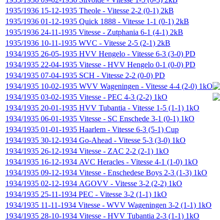
1935/1936
15-12-1935
Theole
-
Vitesse
2-2 (0-1)
2kB
1935/1936
01-12-1935
Quick 1888
-
Vitesse
1-1 (0-1)
2kB
1935/1936
24-11-1935
Vitesse
-
Zutphania
6-1 (4-1)
2kB
1935/1936
10-11-1935
WVC
-
Vitesse
2-5 (2-1)
2kB
1934/1935
26-05-1935
HVV Hengelo
-
Vitesse
6-3 (3-0)
PD
1934/1935
22-04-1935
Vitesse
-
HVV Hengelo
0-1 (0-0)
PD
1934/1935
07-04-1935
SCH
-
Vitesse
2-2 (0-0)
PD
1934/1935
10-02-1935
WVV Wageningen
-
Vitesse
4-4 (2-0)
1kO
1934/1935
03-02-1935
Vitesse
-
PEC
4-3 (2-2)
1kO
1934/1935
20-01-1935
HVV Tubantia
-
Vitesse
1-5 (1-1)
1kO
1934/1935
06-01-1935
Vitesse
-
SC Enschede
3-1 (0-1)
1kO
1934/1935
01-01-1935
Haarlem
-
Vitesse
6-3 (5-1)
Cup
1934/1935
30-12-1934
Go-Ahead
-
Vitesse
5-3 (3-0)
1kO
1934/1935
26-12-1934
Vitesse
-
ZAC
2-2 (2-1)
1kO
1934/1935
16-12-1934
AVC Heracles
-
Vitesse
4-1 (1-0)
1kO
1934/1935
09-12-1934
Vitesse
-
Enschedese Boys
2-3 (1-3)
1kO
1934/1935
02-12-1934
AGOVV
-
Vitesse
3-2 (2-2)
1kO
1934/1935
25-11-1934
PEC
-
Vitesse
3-2 (1-1)
1kO
1934/1935
11-11-1934
Vitesse
-
WVV Wageningen
3-2 (1-1)
1kO
1934/1935
28-10-1934
Vitesse
-
HVV Tubantia
2-3 (1-1)
1kO