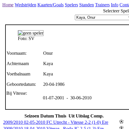
Home
Wedstrijden
Kaarten/Goals
Spelers
Standen
Trainers
Info
Cont
Selecteer Spel
Foto: SV
Voornaam:
Onur
Achternaam
Kaya
Voetbalnaam
Kaya
Geboortedatum:
20-04-1986
Bij Vitesse:
01-07-2001 - 30-06-2010
Seizoen
Datum
Thuis
Uit
Uitslag
Comp.
2009/2010
02-05-2010
FC Utrecht
-
Vitesse
2-2 (1-0)
Ere
2009/2010
18-04-2010
Vitesse
-
Roda JC
2-5 (1-3)
Ere