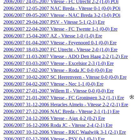
2006/2007
24-05-2007
Vitesse
-
FC Utrecht
2-2 (1-0)
POi
2006/2007
12-05-2007
NAC Breda
-
Vitesse
0-1 (0-0)
POi
2006/2007
09-05-2007
Vitesse
-
NAC Breda
3-2 (3-0)
POi
2006/2007
29-04-2007
PSV
-
Vitesse
5-1 (2-1)
Ere
2006/2007
22-04-2007
Vitesse
-
FC Twente
1-1 (0-0)
Ere
2006/2007
15-04-2007
AZ
-
Vitesse
1-0 (1-0)
Ere
2006/2007
01-04-2007
Vitesse
-
Feyenoord
0-1 (0-0)
Ere
2006/2007
18-03-2007
FC Utrecht
-
Vitesse
2-0 (1-0)
Ere
2006/2007
11-03-2007
Vitesse
-
ADO Den Haag
2-2 (1-2)
Ere
2006/2007
03-03-2007
Vitesse
-
Excelsior
2-3 (1-0)
Ere
2006/2007
17-02-2007
Vitesse
-
Roda JC
0-0 (0-0)
Ere
2006/2007
10-02-2007
SC Heerenveen
-
Vitesse
0-0 (0-0)
Ere
2006/2007
04-02-2007
Vitesse
-
Nec
1-1 (0-0)
Ere
2006/2007
27-01-2007
Willem II
-
Vitesse
0-0 (0-0)
Ere
2006/2007
21-01-2007
Vitesse
-
FC Groningen
3-2 (1-1)
Ere
2006/2007
31-12-2006
Heracles Almelo
-
Vitesse
2-2 (2-1)
Ere
2006/2007
27-12-2006
NAC Breda
-
Vitesse
2-1 (1-1)
Ere
2006/2007
24-12-2006
Vitesse
-
Ajax
4-2 (0-2)
Ere
2006/2007
16-12-2006
Roda JC
-
Vitesse
2-4 (2-1)
Ere
2006/2007
10-12-2006
Vitesse
-
RKC Waalwijk
3-1 (2-1)
Ere
2006/2007
02-12-2006
Vitesse
-
PSV
0-1 (0-1)
Ere