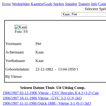
Home
Wedstrijden
Kaarten/Goals
Spelers
Standen
Trainers
Info
Cont
Selecteer Spel
Foto: SV
Voornaam:
Piet
Achternaam
Kaan
Voetbalnaam
Kaan
Geboortedatum:
22-12-1882 - 13-04-1950 †
Bij Vitesse:
Seizoen
Datum
Thuis
Uit
Uitslag
Comp.
1906/1907
02-12-1906
Vitesse
-
USV Hercules II
4-3 (3-2)
Cup
1906/1907
18-11-1906
Vitesse
-
GVC
3-3 (2-3)
1kO
1906/1907
11-11-1906
Quick 1888
-
Vitesse
3-1 (0-1)
1kO