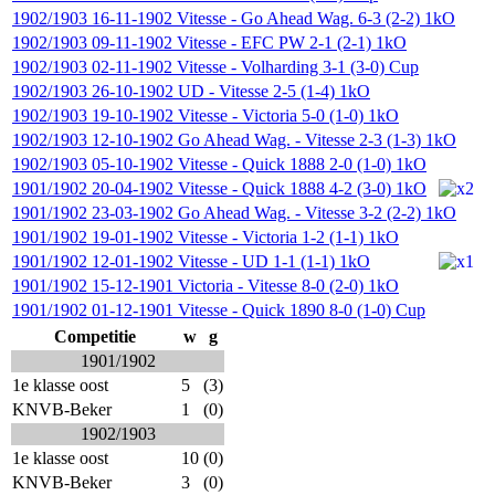
1902/1903
16-11-1902
Vitesse
-
Go Ahead Wag.
6-3 (2-2)
1kO
1902/1903
09-11-1902
Vitesse
-
EFC PW
2-1 (2-1)
1kO
1902/1903
02-11-1902
Vitesse
-
Volharding
3-1 (3-0)
Cup
1902/1903
26-10-1902
UD
-
Vitesse
2-5 (1-4)
1kO
1902/1903
19-10-1902
Vitesse
-
Victoria
5-0 (1-0)
1kO
1902/1903
12-10-1902
Go Ahead Wag.
-
Vitesse
2-3 (1-3)
1kO
1902/1903
05-10-1902
Vitesse
-
Quick 1888
2-0 (1-0)
1kO
1901/1902
20-04-1902
Vitesse
-
Quick 1888
4-2 (3-0)
1kO
1901/1902
23-03-1902
Go Ahead Wag.
-
Vitesse
3-2 (2-2)
1kO
1901/1902
19-01-1902
Vitesse
-
Victoria
1-2 (1-1)
1kO
1901/1902
12-01-1902
Vitesse
-
UD
1-1 (1-1)
1kO
1901/1902
15-12-1901
Victoria
-
Vitesse
8-0 (2-0)
1kO
1901/1902
01-12-1901
Vitesse
-
Quick 1890
8-0 (1-0)
Cup
Competitie
w
g
1901/1902
1e klasse oost
5
(3)
KNVB-Beker
1
(0)
1902/1903
1e klasse oost
10
(0)
KNVB-Beker
3
(0)