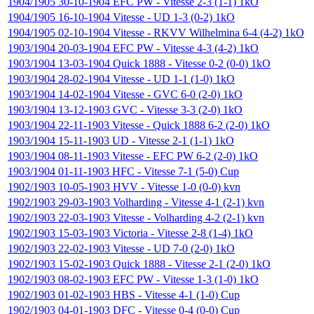
1904/1905
30-10-1904
EFC PW
-
Vitesse
2-3 (1-1)
1kO
1904/1905
16-10-1904
Vitesse
-
UD
1-3 (0-2)
1kO
1904/1905
02-10-1904
Vitesse
-
RKVV Wilhelmina
6-4 (4-2)
1kO
1903/1904
20-03-1904
EFC PW
-
Vitesse
4-3 (4-2)
1kO
1903/1904
13-03-1904
Quick 1888
-
Vitesse
0-2 (0-0)
1kO
1903/1904
28-02-1904
Vitesse
-
UD
1-1 (1-0)
1kO
1903/1904
14-02-1904
Vitesse
-
GVC
6-0 (2-0)
1kO
1903/1904
13-12-1903
GVC
-
Vitesse
3-3 (2-0)
1kO
1903/1904
22-11-1903
Vitesse
-
Quick 1888
6-2 (2-0)
1kO
1903/1904
15-11-1903
UD
-
Vitesse
2-1 (1-1)
1kO
1903/1904
08-11-1903
Vitesse
-
EFC PW
6-2 (2-0)
1kO
1903/1904
01-11-1903
HFC
-
Vitesse
7-1 (5-0)
Cup
1902/1903
10-05-1903
HVV
-
Vitesse
1-0 (0-0)
kvn
1902/1903
29-03-1903
Volharding
-
Vitesse
4-1 (2-1)
kvn
1902/1903
22-03-1903
Vitesse
-
Volharding
4-2 (2-1)
kvn
1902/1903
15-03-1903
Victoria
-
Vitesse
2-8 (1-4)
1kO
1902/1903
22-02-1903
Vitesse
-
UD
7-0 (2-0)
1kO
1902/1903
15-02-1903
Quick 1888
-
Vitesse
2-1 (2-0)
1kO
1902/1903
08-02-1903
EFC PW
-
Vitesse
1-3 (1-0)
1kO
1902/1903
01-02-1903
HBS
-
Vitesse
4-1 (1-0)
Cup
1902/1903
04-01-1903
DFC
-
Vitesse
0-4 (0-0)
Cup