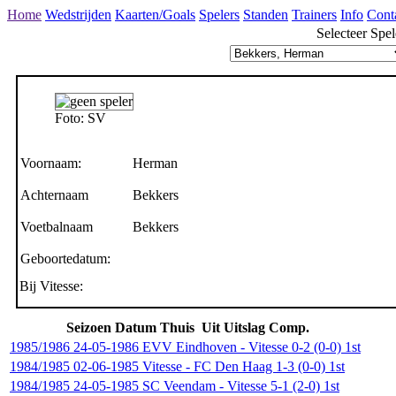
Home
Wedstrijden
Kaarten/Goals
Spelers
Standen
Trainers
Info
Cont
Selecteer Spel
Foto: SV
Voornaam:
Herman
Achternaam
Bekkers
Voetbalnaam
Bekkers
Geboortedatum:
Bij Vitesse:
Seizoen
Datum
Thuis
Uit
Uitslag
Comp.
1985/1986
24-05-1986
EVV Eindhoven
-
Vitesse
0-2 (0-0)
1st
1984/1985
02-06-1985
Vitesse
-
FC Den Haag
1-3 (0-0)
1st
1984/1985
24-05-1985
SC Veendam
-
Vitesse
5-1 (2-0)
1st