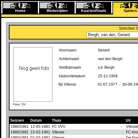
Home
Wedstrijden
Kaarten/Goals
Spelers
Selecteer 
Voornaam:
Gerard
Achternaam
van den Bergh
Voetbalnaam
v.d. Bergh
Geboortedatum:
25-12-1958
Bij Vitesse:
01-07-1977 - 30-06-1
Foto: SV
Seizoen
Datum
Thuis
Uit
1980/1981
12-05-1981
FC VVV
-
Vitess
1980/1981
15-02-1981
Vitesse
-
FC Am
1980/1981
01-02-1981
Vitesse
-
De Gr