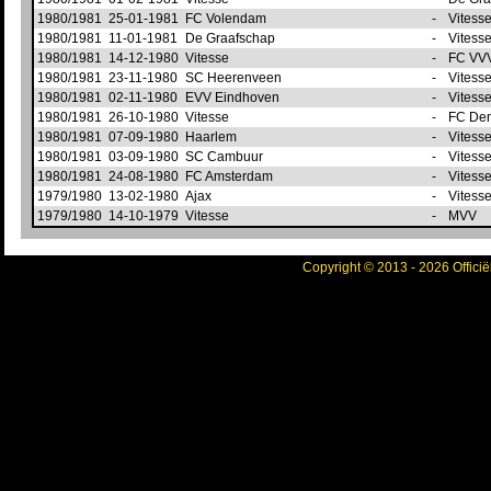
1980/1981
25-01-1981
FC Volendam
-
Vitess
1980/1981
11-01-1981
De Graafschap
-
Vitess
1980/1981
14-12-1980
Vitesse
-
FC VV
1980/1981
23-11-1980
SC Heerenveen
-
Vitess
1980/1981
02-11-1980
EVV Eindhoven
-
Vitess
1980/1981
26-10-1980
Vitesse
-
FC Den
1980/1981
07-09-1980
Haarlem
-
Vitess
1980/1981
03-09-1980
SC Cambuur
-
Vitess
1980/1981
24-08-1980
FC Amsterdam
-
Vitess
1979/1980
13-02-1980
Ajax
-
Vitess
1979/1980
14-10-1979
Vitesse
-
MVV
Copyright © 2013 - 2026 Officië