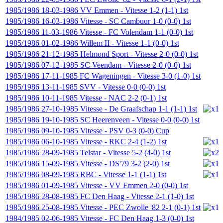
1985/1986
18-03-1986
VV Emmen
-
Vitesse
1-2 (1-1)
1st
1985/1986
16-03-1986
Vitesse
-
SC Cambuur
1-0 (0-0)
1st
1985/1986
11-03-1986
Vitesse
-
FC Volendam
1-1 (0-0)
1st
1985/1986
01-02-1986
Willem II
-
Vitesse
1-1 (0-0)
1st
1985/1986
21-12-1985
Helmond Sport
-
Vitesse
2-0 (0-0)
1st
1985/1986
07-12-1985
SC Veendam
-
Vitesse
2-0 (0-0)
1st
1985/1986
17-11-1985
FC Wageningen
-
Vitesse
3-0 (1-0)
1st
1985/1986
13-11-1985
SVV
-
Vitesse
0-0 (0-0)
1st
1985/1986
10-11-1985
Vitesse
-
NAC
2-2 (0-1)
1st
1985/1986
27-10-1985
Vitesse
-
De Graafschap
1-1 (1-1)
1st
1985/1986
19-10-1985
SC Heerenveen
-
Vitesse
0-0 (0-0)
1st
1985/1986
09-10-1985
Vitesse
-
PSV
0-3 (0-0)
Cup
1985/1986
06-10-1985
Vitesse
-
RKC
2-4 (1-2)
1st
1985/1986
28-09-1985
Telstar
-
Vitesse
5-2 (4-0)
1st
1985/1986
15-09-1985
Vitesse
-
DS'79
3-2 (2-0)
1st
1985/1986
08-09-1985
RBC
-
Vitesse
1-1 (1-1)
1st
1985/1986
01-09-1985
Vitesse
-
VV Emmen
2-0 (0-0)
1st
1985/1986
28-08-1985
FC Den Haag
-
Vitesse
2-1 (1-0)
1st
1985/1986
25-08-1985
Vitesse
-
PEC Zwolle '82
2-1 (0-1)
1st
1984/1985
02-06-1985
Vitesse
-
FC Den Haag
1-3 (0-0)
1st