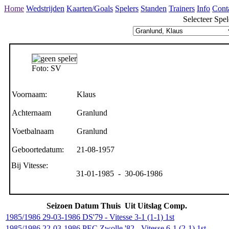
Home
Wedstrijden
Kaarten/Goals
Spelers
Standen
Trainers
Info
Cont
Selecteer Spel
Foto: SV
Voornaam:
Klaus
Achternaam
Granlund
Voetbalnaam
Granlund
Geboortedatum:
21-08-1957
Bij Vitesse:
31-01-1985 - 30-06-1986
Seizoen
Datum
Thuis
Uit
Uitslag
Comp.
1985/1986
29-03-1986
DS'79
-
Vitesse
3-1 (1-1)
1st
1985/1986
22-03-1986
PEC Zwolle '82
-
Vitesse
6-1 (2-1)
1st