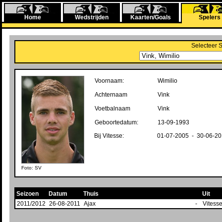
Home
Wedstrijden
Kaarten/Goals
Spelers
Selecteer 
Voornaam:
Wimilio
Achternaam
Vink
Voetbalnaam
Vink
Geboortedatum:
13-09-1993
Bij Vitesse:
01-07-2005 - 30-06-2
Foto: SV
Seizoen
Datum
Thuis
Uit
2011/2012
26-08-2011
Ajax
-
Vitess