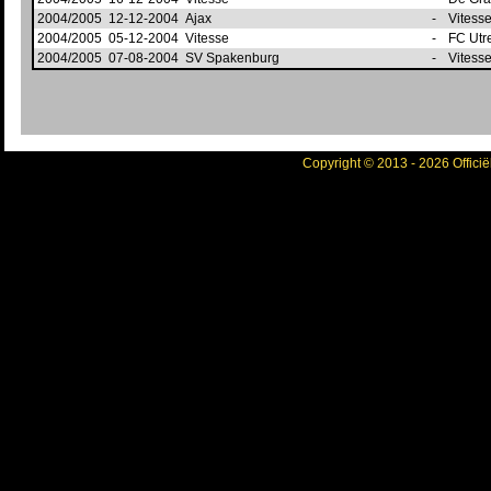
2004/2005
12-12-2004
Ajax
-
Vitess
2004/2005
05-12-2004
Vitesse
-
FC Utr
2004/2005
07-08-2004
SV Spakenburg
-
Vitess
Copyright © 2013 - 2026 Officië