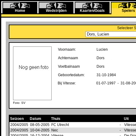
Home
Wedstrijden
Kaarten/Goals
Spelers
Selecteer 
Voornaam:
Lucien
Achternaam
Dors
Voetbalnaam
Dors
Geboortedatum:
31-10-1984
Bij Vitesse:
01-07-1997 - 31-08-2
Foto: SV
Seizoen
Datum
Thuis
Uit
2004/2005
08-05-2005
FC Utrecht
-
Vitess
2004/2005
10-04-2005
Nec
-
Vitess
2004/2005
16-12-2004
Vitesse
-
De Gr