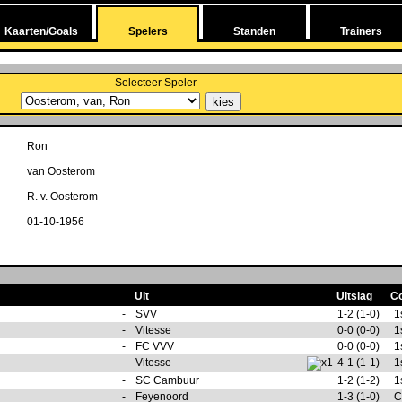
Kaarten/Goals
Spelers
Standen
Trainers
Selecteer Speler
Ron
van Oosterom
R. v. Oosterom
01-10-1956
Uit
Uitslag
C
-
SVV
1-2 (1-0)
1
-
Vitesse
0-0 (0-0)
1
-
FC VVV
0-0 (0-0)
1
-
Vitesse
4-1 (1-1)
1
-
SC Cambuur
1-2 (1-2)
1
-
Feyenoord
1-3 (1-0)
C