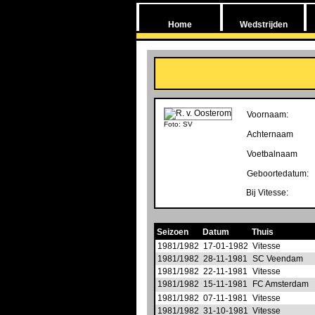
Home
Wedstrijden
Voornaam:
Foto: SV
Achternaam
Voetbalnaam
Geboortedatum:
Bij Vitesse:
Seizoen
Datum
Thuis
1981/1982
17-01-1982
Vitesse
1981/1982
28-11-1981
SC Veendam
1981/1982
22-11-1981
Vitesse
1981/1982
15-11-1981
FC Amsterdam
1981/1982
07-11-1981
Vitesse
1981/1982
31-10-1981
Vitesse