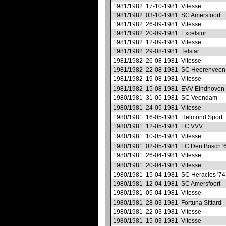
1981/1982
17-10-1981
Vitesse
1981/1982
03-10-1981
SC Amersfoort
1981/1982
26-09-1981
Vitesse
1981/1982
20-09-1981
Excelsior
1981/1982
12-09-1981
Vitesse
1981/1982
29-08-1981
Telstar
1981/1982
26-08-1981
Vitesse
1981/1982
22-08-1981
SC Heerenvee
1981/1982
19-08-1981
Vitesse
1981/1982
15-08-1981
EVV Eindhoven
1980/1981
31-05-1981
SC Veendam
1980/1981
24-05-1981
Vitesse
1980/1981
16-05-1981
Helmond Sport
1980/1981
12-05-1981
FC VVV
1980/1981
10-05-1981
Vitesse
1980/1981
02-05-1981
FC Den Bosch '
1980/1981
26-04-1981
Vitesse
1980/1981
20-04-1981
Vitesse
1980/1981
15-04-1981
SC Heracles '7
1980/1981
12-04-1981
SC Amersfoort
1980/1981
05-04-1981
Vitesse
1980/1981
28-03-1981
Fortuna Sittard
1980/1981
22-03-1981
Vitesse
1980/1981
15-03-1981
Vitesse