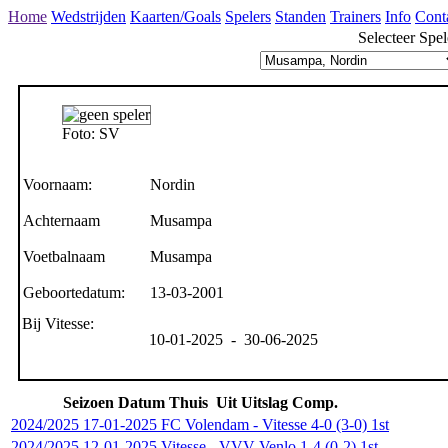
Home
Wedstrijden
Kaarten/Goals
Spelers
Standen
Trainers
Info
Cont
Selecteer Spel
Foto: SV
Voornaam:
Nordin
Achternaam
Musampa
Voetbalnaam
Musampa
Geboortedatum:
13-03-2001
Bij Vitesse:
10-01-2025 - 30-06-2025
Seizoen
Datum
Thuis
Uit
Uitslag
Comp.
2024/2025
17-01-2025
FC Volendam
-
Vitesse
4-0 (3-0)
1st
2024/2025
12-01-2025
Vitesse
-
VVV-Venlo
1-4 (0-2)
1st