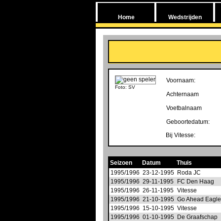
Home
Wedstrijden
Voornaam:
Foto: SV
Achternaam
Voetbalnaam
Geboortedatum:
Bij Vitesse:
Seizoen
Datum
Thuis
1995/1996
23-12-1995
Roda JC
1995/1996
29-11-1995
FC Den Haag
1995/1996
26-11-1995
Vitesse
1995/1996
21-10-1995
Go Ahead Eagl
1995/1996
15-10-1995
Vitesse
1995/1996
01-10-1995
De Graafschap