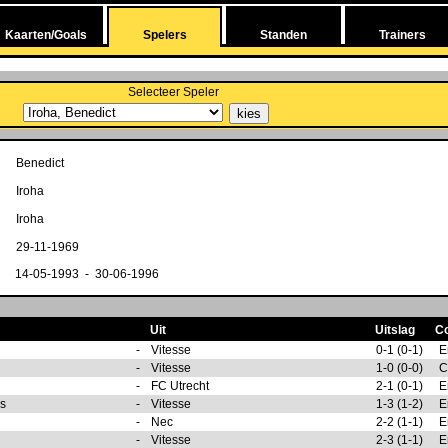
Kaarten/Goals
Spelers
Standen
Trainers
Selecteer Speler
Benedict
Iroha
Iroha
29-11-1969
14-05-1993 - 30-06-1996
Uit
Uitslag
C
-
Vitesse
0-1 (0-1)
E
-
Vitesse
1-0 (0-0)
C
-
FC Utrecht
2-1 (0-1)
E
es
-
Vitesse
1-3 (1-2)
E
-
Nec
2-2 (1-1)
E
-
Vitesse
2-3 (1-1)
E