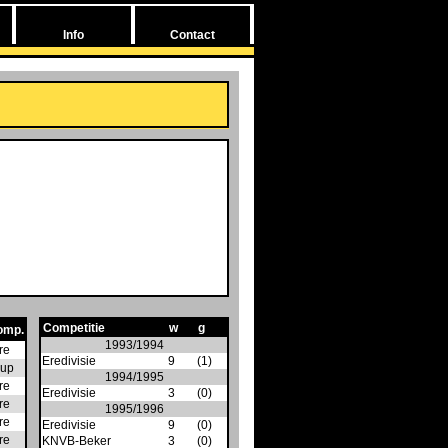
Info
Contact
Competitie
w
g
omp.
1993/1994
re
Eredivisie
9
(1)
up
1994/1995
re
Eredivisie
3
(0)
re
1995/1996
re
Eredivisie
9
(0)
re
KNVB-Beker
3
(0)