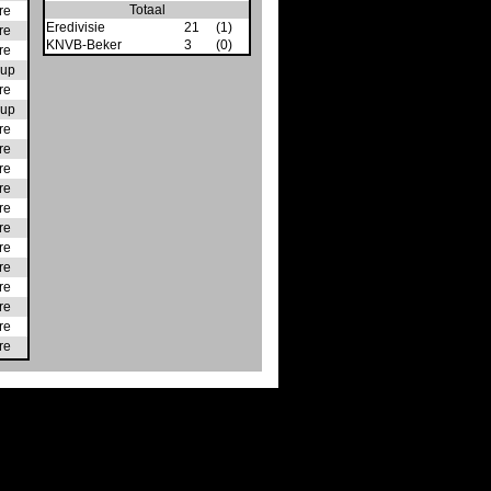
Totaal
re
Eredivisie
21
(1)
re
KNVB-Beker
3
(0)
re
up
re
up
re
re
re
re
re
re
re
re
re
re
re
re