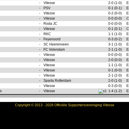
-
Vitesse
2-0 (1-0)
E
-
PSV
0-1 (0-1)
E
-
Vitesse
0-2 (0-0)
E
-
Vitesse
0-0 (0-0)
C
-
Roda JC
0-0 (0-0)
E
-
Vitesse
0-1 (0-1)
C
-
RKC
1-1 (1-0)
E
-
Feyenoord
0-3 (0-2)
E
-
SC Heerenveen
3-1 (1-0)
E
-
FC Volendam
2-1 (1-0)
E
-
Vitesse
0-0 (0-0)
E
-
Vitesse
2-0 (0-0)
E
-
Vitesse
1-1 (1-0)
E
-
Vitesse
0-1 (0-0)
E
-
Vitesse
2-1 (2-0)
E
-
Sparta Rotterdam
2-0 (1-0)
E
-
Vitesse
0-3 (0-0)
E
es
-
Vitesse
1-4 (1-2)
E
Copyright © 2013 - 2026 Officiële Supportersvereniging Vitesse