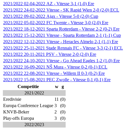
2021/2022
02-04-2022
AZ
-
Vitesse
3-1 (1-0)
Ere
2021/2022
24-02-2022
Vitesse
-
SK Rapid Wien
2-0 (2-0)
ECL
2021/2022
09-02-2022
Ajax
-
Vitesse
5-0 (2-0)
Cup
2021/2022
05-02-2022
FC Twente
-
Vitesse
3-0 (2-0)
Ere
2021/2022
18-12-2021
Sparta Rotterdam
-
Vitesse
2-2 (0-2)
Ere
2021/2022
15-12-2021
Vitesse
-
Sparta Rotterdam
2-1 (1-1)
Cup
2021/2022
12-12-2021
Vitesse
-
Heracles Almelo
2-1 (1-1)
Ere
2021/2022
25-11-2021
Stade Rennais FC
-
Vitesse
3-3 (2-1)
ECL
2021/2022
20-11-2021
PSV
-
Vitesse
2-0 (2-0)
Ere
2021/2022
24-10-2021
Vitesse
-
Go Ahead Eagles
1-2 (1-0)
Ere
2021/2022
16-09-2021
NŠ Mura
-
Vitesse
0-2 (0-1)
ECL
2021/2022
22-08-2021
Vitesse
-
Willem II
0-3 (0-2)
Ere
2021/2022
15-08-2021
PEC Zwolle
-
Vitesse
0-1 (0-1)
Ere
Competitie
w
g
2021/2022
Eredivisie
11
(0)
Europa Conference League
3
(0)
KNVB-Beker
2
(0)
Play-offs Europa
3
(0)
2022/2023