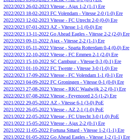
2022/2023
26-02-2023
Vitesse
-
Ajax
1-2 (1-1)
Ere
2022/2023
18-02-2023
FC Volendam
-
Vitesse
2-0 (1-0)
Ere
2022/2023
12-02-2023
Vitesse
-
FC Utrecht
2-0 (0-0)
Ere
2022/2023
07-01-2023
AZ
-
Vitesse
1-1 (0-0)
Ere
2022/2023
13-11-2022
Go Ahead Eagles
-
Vitesse
2-2 (2-0)
Ere
2022/2023
09-11-2022
Ajax
-
Vitesse
2-2 (1-1)
Ere
2022/2023
05-11-2022
Vitesse
-
Sparta Rotterdam
0-4 (0-0)
Ere
2022/2023
22-10-2022
Vitesse
-
FC Emmen
2-1 (2-0)
Ere
2022/2023
15-10-2022
SC Cambuur
-
Vitesse
0-3 (0-1)
Ere
2022/2023
01-10-2022
FC Twente
-
Vitesse
3-0 (1-0)
Ere
2022/2023
17-09-2022
Vitesse
-
FC Volendam
1-1 (0-1)
Ere
2022/2023
04-09-2022
FC Groningen
-
Vitesse
0-1 (0-0)
Ere
2022/2023
27-08-2022
Vitesse
-
RKC Waalwijk
2-2 (0-1)
Ere
2022/2023
07-08-2022
Vitesse
-
Feyenoord
2-5 (1-2)
Ere
2021/2022
29-05-2022
AZ
-
Vitesse
6-1 (3-0)
PoE
2021/2022
26-05-2022
Vitesse
-
AZ
2-1 (1-0)
PoE
2021/2022
22-05-2022
Vitesse
-
FC Utrecht
3-0 (1-0)
PoE
2021/2022
15-05-2022
Vitesse
-
Ajax
2-2 (0-1)
Ere
2021/2022
11-05-2022
Fortuna Sittard
-
Vitesse
1-2 (1-1)
Ere
2021/2022
01-05-2022
Go Ahead Eagles
-
Vitesse
1-2 (1-1)
Ere