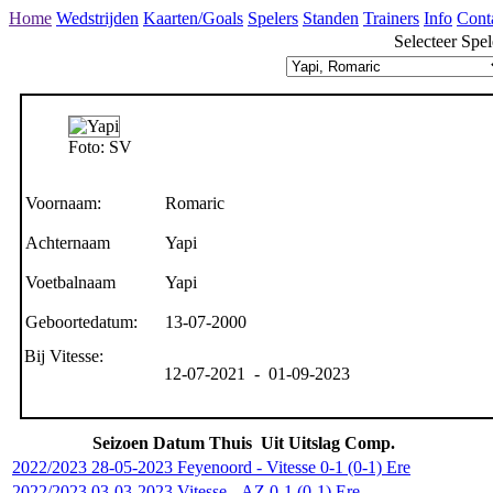
Home
Wedstrijden
Kaarten/Goals
Spelers
Standen
Trainers
Info
Cont
Selecteer Spel
Foto: SV
Voornaam:
Romaric
Achternaam
Yapi
Voetbalnaam
Yapi
Geboortedatum:
13-07-2000
Bij Vitesse:
12-07-2021 - 01-09-2023
Seizoen
Datum
Thuis
Uit
Uitslag
Comp.
2022/2023
28-05-2023
Feyenoord
-
Vitesse
0-1 (0-1)
Ere
2022/2023
03-03-2023
Vitesse
-
AZ
0-1 (0-1)
Ere