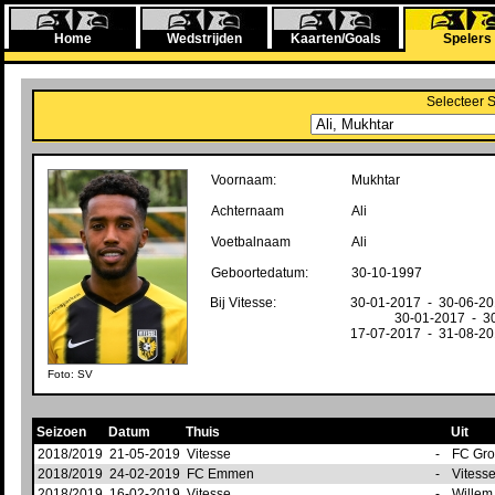
Home
Wedstrijden
Kaarten/Goals
Spelers
Selecteer 
Voornaam:
Mukhtar
Achternaam
Ali
Voetbalnaam
Ali
Geboortedatum:
30-10-1997
Bij Vitesse:
30-01-2017 - 30-06-2
30-01-2017 - 3
17-07-2017 - 31-08-2
Foto: SV
Seizoen
Datum
Thuis
Uit
2018/2019
21-05-2019
Vitesse
-
FC Gr
2018/2019
24-02-2019
FC Emmen
-
Vitess
2018/2019
16-02-2019
Vitesse
-
Willem 